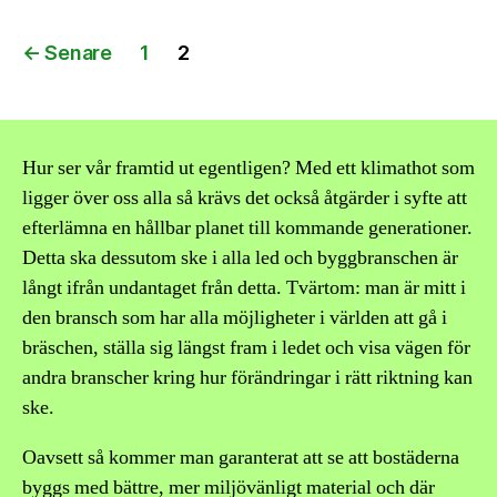
Inläggsnavigering
←
Senare
1
2
Hur ser vår framtid ut egentligen? Med ett klimathot som
ligger över oss alla så krävs det också åtgärder i syfte att
efterlämna en hållbar planet till kommande generationer.
Detta ska dessutom ske i alla led och byggbranschen är
långt ifrån undantaget från detta. Tvärtom: man är mitt i
den bransch som har alla möjligheter i världen att gå i
bräschen, ställa sig längst fram i ledet och visa vägen för
andra branscher kring hur förändringar i rätt riktning kan
ske.
Oavsett så kommer man garanterat att se att bostäderna
byggs med bättre, mer miljövänligt material och där