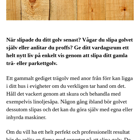
När slipade du ditt golv senast? Vågar du slipa golvet
själv eller anlitar du proffs? Ge ditt vardagsrum ett
helt nytt liv på enkelt vis genom att slipa ditt gamla
trä- eller parkettgolv.
Ett gammalt gediget trägolv med anor från förr kan ligga
i ditt hus i evigheter om du verkligen tar hand om det.
Håll det vackert genom att skura och behandla med
exempelvis linoljesåpa. Någon gång ibland bör golvet
dessutom slipas och det kan du göra själv med egna eller
inhyrda maskiner.
Om du vill ha ett helt perfekt och professionellt resultat
bör du anlita en firma med experter på att slipa golv. De