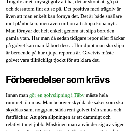
Trägolv är ett mysigt golv att ha, det är skönt att gå på
och dessutom fint att se på. Det positiva med trägolv är
även att man enkelt kan förnya det. Det är både snällare
mot plånboken, men även miljön att slippa köpa nytt.
Man förnyar det helt enkelt genom att slipa bort den
gamla ytan. Har man då sedan tidigare repor eller fläckar
på golvet kan man få bort dessa. Hur djupt man ska slipa
är beroende på hur djupa reporna är. Givetvis måste
golvet vara tillräckligt tjockt för att klara det.
Förberedelser som krävs
Innan man
gör en golvslipning i Täby
måste hela
rummet tömmas. Man behöver skydda de saker som ska
skyddas samt noggrant städa rent golvet från smuts och
fettfläckar. Att göra slipningen är ett dammigt och
relativt tungt jobb. Maskinen man använder sig av väger