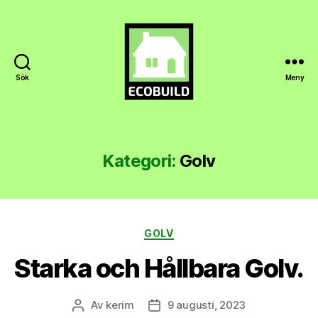
Sök
Meny
Ecobuild.se
Kategori:
Golv
Kategorier
GOLV
Starka och Hållbara Golv.
Av
kerim
9 augusti, 2023
Inläggsförfattare
Inläggsdatum