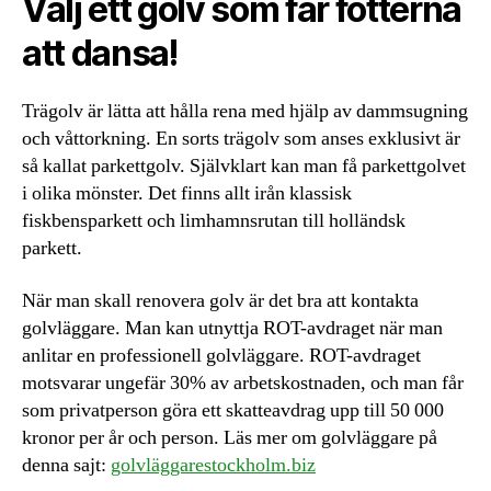
Välj ett golv som får fötterna
att dansa!
Trägolv är lätta att hålla rena med hjälp av dammsugning
och våttorkning. En sorts trägolv som anses exklusivt är
så kallat parkettgolv. Självklart kan man få parkettgolvet
i olika mönster. Det finns allt irån klassisk
fiskbensparkett och limhamnsrutan till holländsk
parkett.
När man skall renovera golv är det bra att kontakta
golvläggare. Man kan utnyttja ROT-avdraget när man
anlitar en professionell golvläggare. ROT-avdraget
motsvarar ungefär 30% av arbetskostnaden, och man får
som privatperson göra ett skatteavdrag upp till 50 000
kronor per år och person. Läs mer om golvläggare på
denna sajt:
golvläggarestockholm.biz