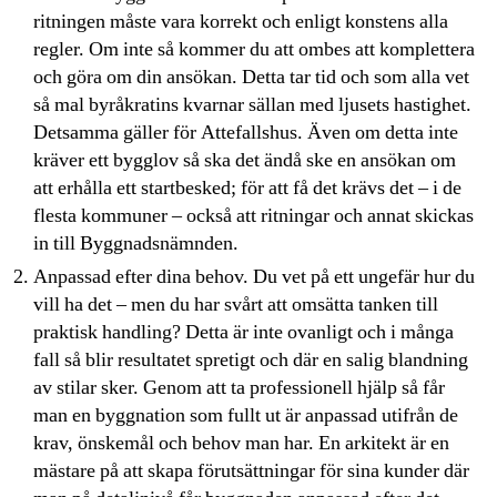
ritningen måste vara korrekt och enligt konstens alla
regler. Om inte så kommer du att ombes att komplettera
och göra om din ansökan. Detta tar tid och som alla vet
så mal byråkratins kvarnar sällan med ljusets hastighet.
Detsamma gäller för Attefallshus. Även om detta inte
kräver ett bygglov så ska det ändå ske en ansökan om
att erhålla ett startbesked; för att få det krävs det – i de
flesta kommuner – också att ritningar och annat skickas
in till Byggnadsnämnden.
Anpassad efter dina behov. Du vet på ett ungefär hur du
vill ha det – men du har svårt att omsätta tanken till
praktisk handling? Detta är inte ovanligt och i många
fall så blir resultatet spretigt och där en salig blandning
av stilar sker. Genom att ta professionell hjälp så får
man en byggnation som fullt ut är anpassad utifrån de
krav, önskemål och behov man har. En arkitekt är en
mästare på att skapa förutsättningar för sina kunder där