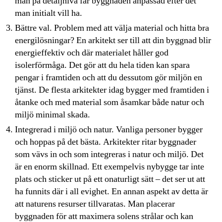
man på detaljnivå får byggnaden anpassad efter det
man initialt vill ha.
Bättre val. Problem med att välja material och hitta bra
energilösningar? En arkitekt ser till att din byggnad blir
energieffektiv och där materialet håller god
isolerförmåga. Det gör att du hela tiden kan spara
pengar i framtiden och att du dessutom gör miljön en
tjänst. De flesta arkitekter idag bygger med framtiden i
åtanke och med material som åsamkar både natur och
miljö minimal skada.
Integrerad i miljö och natur. Vanliga personer bygger
och hoppas på det bästa. Arkitekter ritar byggnader
som vävs in och som integreras i natur och miljö. Det
är en enorm skillnad. Ett exempelvis nybygge tar inte
plats och sticker ut på ett onaturligt sätt – det ser ut att
ha funnits där i all evighet. En annan aspekt av detta är
att naturens resurser tillvaratas. Man placerar
byggnaden för att maximera solens strålar och kan