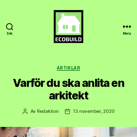
Sök
Meny
Ecobuild.se
Kategorier
ARTIKLAR
Varför du ska anlita en
arkitekt
Av
Redaktion
13 november, 2020
Inläggsförfattare
Inläggsdatum