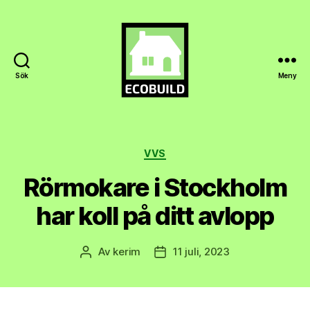
Sök
Meny
Ecobuild.se
Kategorier
VVS
Rörmokare i Stockholm
har koll på ditt avlopp
Av
kerim
11 juli, 2023
Inläggsförfattare
Inläggsdatum