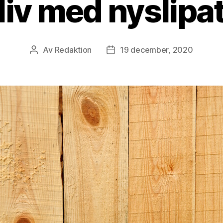
liv med nyslipa
Av
Redaktion
19 december, 2020
Inläggsförfattare
Inläggsdatum