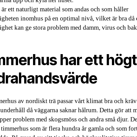
värma upp och kyla ner huset.
är ett naturligt material som andas och som håller
tigheten inomhus på en optimal nivå, vilket är bra då
tighet kan ge stora problem med damm, virus och bakt
mmerhus har ett högt
drahandsvärde
merhus av nordiskt trä passar vårt klimat bra och kräv
underhåll då väggarna saknar hålrum. Detta gör att 
ipper problem med skogsmöss och andra små djur. De
t timmerhus som är flera hundra år gamla och som for