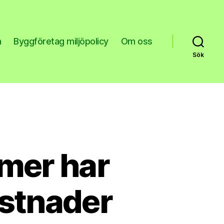
n
Byggföretag miljöpolicy
Om oss
Sök
mmer har
stnader