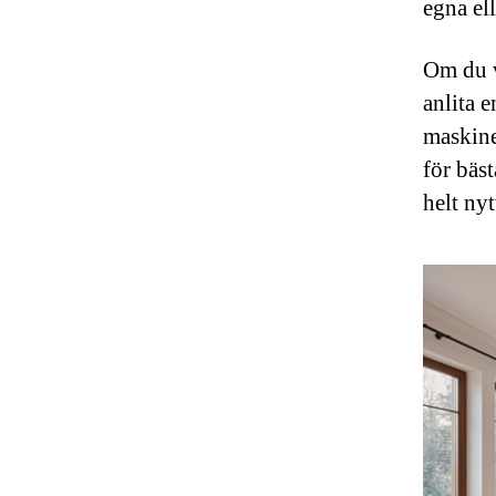
egna el
Om du vi
anlita e
maskine
för bäst
helt nyt