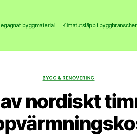
Begagnat byggmaterial
Klimatutsläpp i byggbransche
se
Kategorier
BYGG & RENOVERING
 av nordiskt ti
uppvärmningsko