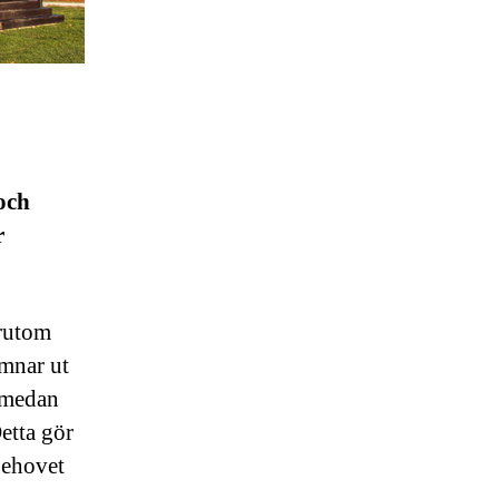
och
r
örutom
ämnar ut
 medan
etta gör
behovet