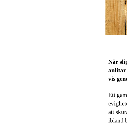
När sli
anlitar
vis gen
Ett gam
evighet
att sku
ibland 