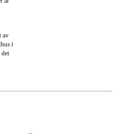
r är
t av
lhus i
 det