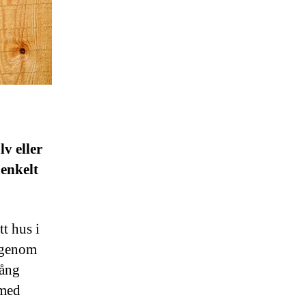
lv eller
 enkelt
t hus i
t genom
gång
 med