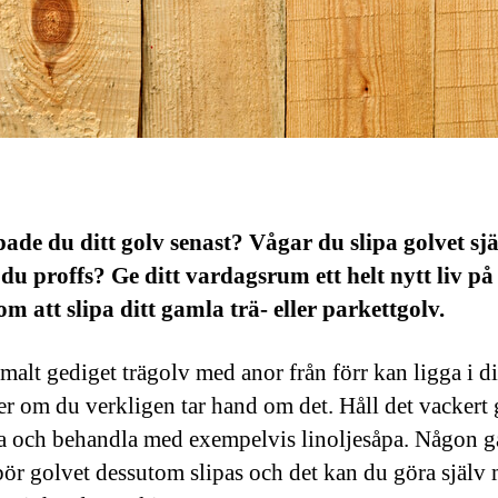
pade du ditt golv senast? Vågar du slipa golvet sjä
 du proffs? Ge ditt vardagsrum ett helt nytt liv på
om att slipa ditt gamla trä- eller parkettgolv.
malt gediget trägolv med anor från förr kan ligga i dit
er om du verkligen tar hand om det. Håll det vacker
ra och behandla med exempelvis linoljesåpa. Någon 
bör golvet dessutom slipas och det kan du göra själv