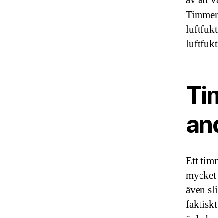
av att 
Timmer 
luftfuk
luftfuk
Ti
an
Ett tim
mycket 
även sl
faktisk