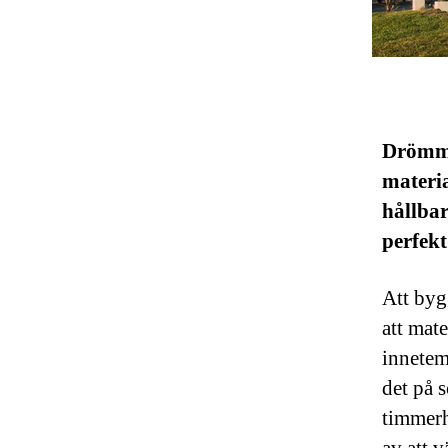
Drömmer
materia
hållbar
perfekt
Att byg
att mat
innetem
det på 
timmerh