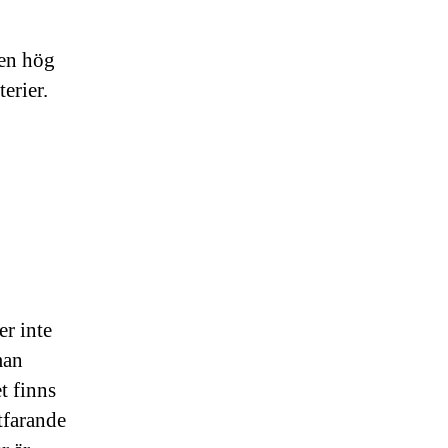
 en hög
erier.
er inte
man
t finns
tfarande