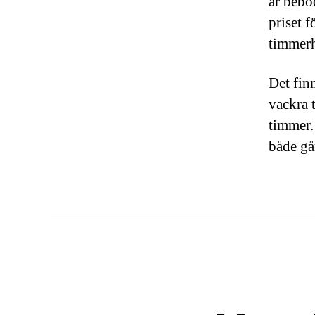
är bebo
priset f
timmerh
Det fin
vackra 
timmer.
både gå