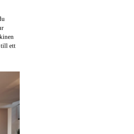
du
ur
skinen
ill ett