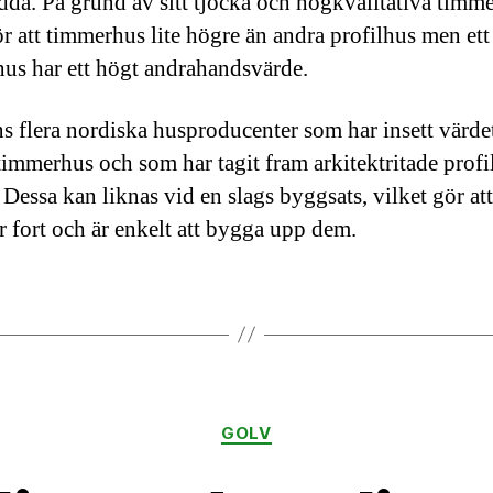
dda. På grund av sitt tjocka och högkvalitativa timme
ör att timmerhus lite högre än andra profilhus men ett
us har ett högt andrahandsvärde.
ns flera nordiska husproducenter som har insett värde
timmerhus och som har tagit fram arkitektritade profi
 Dessa kan liknas vid en slags byggsats, vilket gör att
r fort och är enkelt att bygga upp dem.
Kategorier
GOLV