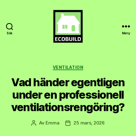
Sök
Meny
Ecobuild.se
Kategorier
VENTILATION
Vad händer egentligen
under en professionell
ventilationsrengöring?
Av
Emma
25 mars, 2026
Inläggsförfattare
Inläggsdatum