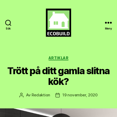
Sök
Meny
Ecobuild.se
Kategorier
ARTIKLAR
Trött på ditt gamla slitna
kök?
Av
Redaktion
19 november, 2020
Inläggsförfattare
Inläggsdatum