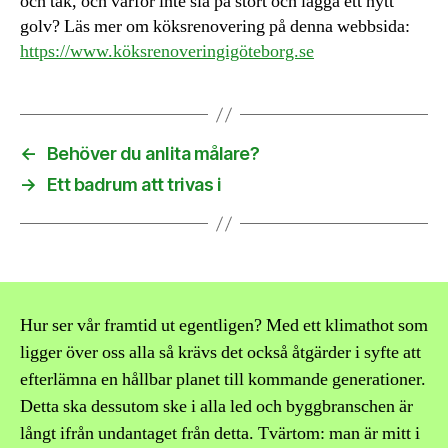
och tak, och varför inte slå på stort och lägga ett nytt
golv? Läs mer om köksrenovering på denna webbsida:
https://www.köksrenoveringigöteborg.se
←
Behöver du anlita målare?
→
Ett badrum att trivas i
Hur ser vår framtid ut egentligen? Med ett klimathot som
ligger över oss alla så krävs det också åtgärder i syfte att
efterlämna en hållbar planet till kommande generationer.
Detta ska dessutom ske i alla led och byggbranschen är
långt ifrån undantaget från detta. Tvärtom: man är mitt i