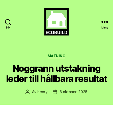
Sök
Meny
Ecobuild.se
Kategorier
MÄTNING
Noggrann utstakning
leder till hållbara resultat
Av
henry
6 oktober, 2025
Inläggsförfattare
Inläggsdatum