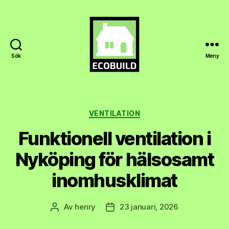
Sök
Meny
Ecobuild.se
Kategorier
VENTILATION
Funktionell ventilation i
Nyköping för hälsosamt
inomhusklimat
Av
henry
23 januari, 2026
Inläggsförfattare
Inläggsdatum