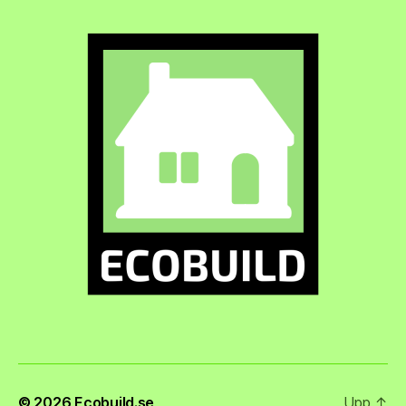
© 2026
Ecobuild.se
Upp
↑