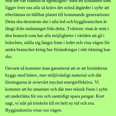
Hur ser vår framtid ut egentligen? Med ett klimathot som
ligger över oss alla så krävs det också åtgärder i syfte att
efterlämna en hållbar planet till kommande generationer.
Detta ska dessutom ske i alla led och byggbranschen är
långt ifrån undantaget från detta. Tvärtom: man är mitt i
den bransch som har alla möjligheter i världen att gå i
bräschen, ställa sig längst fram i ledet och visa vägen för
andra branscher kring hur förändringar i rätt riktning kan
ske.
Oavsett så kommer man garanterat att se att bostäderna
byggs med bättre, mer miljövänligt material och där
lösningarna är avsevärt mycket energieffektiva. Vi
kommer att bo smartare och där mer teknik finns i syfte
att underlätta för oss och samtidigt spara pengar. Kort
sagt, vi står på tröskeln till en helt ny tid och era.
Byggindustrin visar oss vägen.