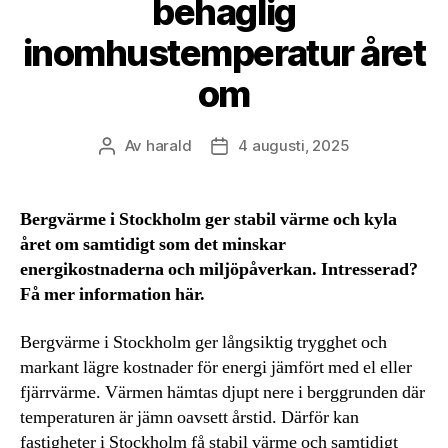
behaglig
inomhustemperatur året
om
Av
harald
4 augusti, 2025
Inläggsförfattare
Inläggsdatum
Bergvärme i Stockholm ger stabil värme och kyla
året om samtidigt som det minskar
energikostnaderna och miljöpåverkan. Intresserad?
Få mer information här.
Bergvärme i Stockholm ger långsiktig trygghet och
markant lägre kostnader för energi jämfört med el eller
fjärrvärme. Värmen hämtas djupt nere i berggrunden där
temperaturen är jämn oavsett årstid. Därför kan
fastigheter i Stockholm få stabil värme och samtidigt