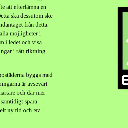
fte att efterlämna en
Detta ska dessutom ske
ndantaget från detta.
lla möjligheter i
am i ledet och visa
ngar i rätt riktning
t bostäderna byggs med
ningarna är avsevärt
martare och där mer
h samtidigt spara
elt ny tid och era.