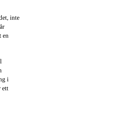
det, inte
år
t en
l
n
ng i
 ett