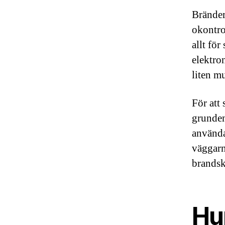
Bränder
okontrol
allt för
elektron
liten m
För att 
grunden
använda
väggarn
brandsk
Hu