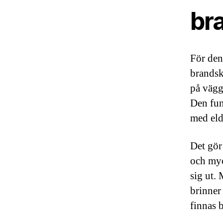
br
För den 
brandsk
på vägg
Den fun
med eld
Det gör
och myc
sig ut.
brinner 
finnas 