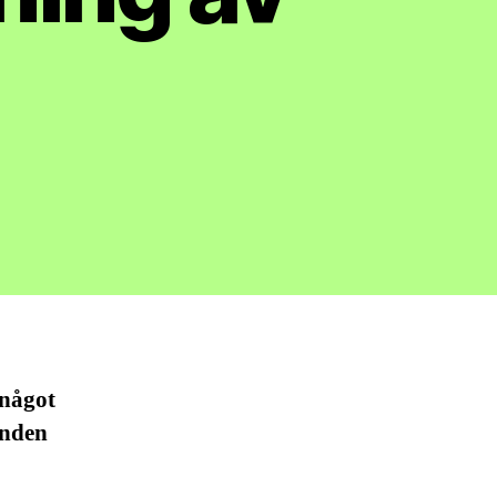
 något
anden