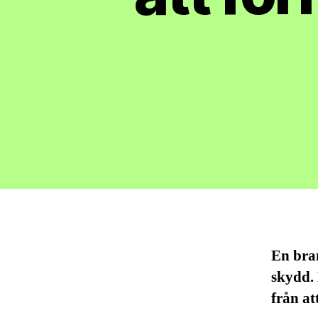
En bran
skydd.
från at