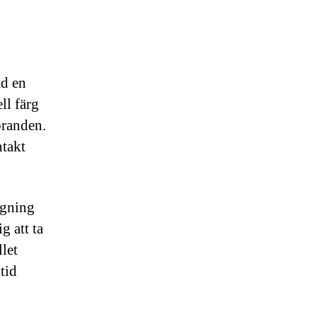
ad en
ll färg
branden.
takt
ggning
g att ta
let
tid