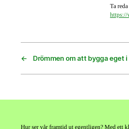
Ta reda
https:/
←
Drömmen om att bygga eget i
Hur ser vår framtid ut egentligen? Med ett k