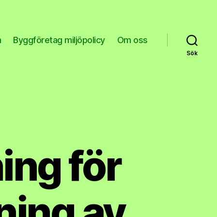
n
Byggföretag miljöpolicy
Om oss
Sök
ng för
ning av