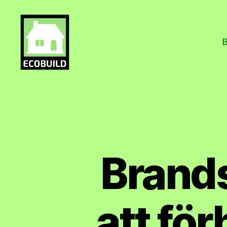
Ecobuild.se
Brand
att fö